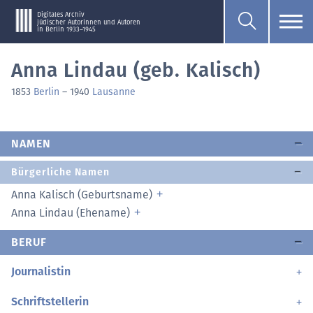
Digitales Archiv
jüdischer Autorinnen und Autoren
in Berlin 1933–1945
Anna Lindau (geb. Kalisch)
1853
Berlin
–
1940
Lausanne
NAMEN
Bürgerliche Namen
Anna Kalisch (Geburtsname)
Anna Lindau (Ehename)
BERUF
Journalistin
Schriftstellerin