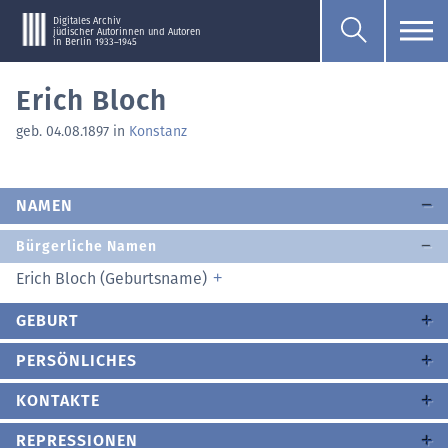
Digitales Archiv
jüdischer Autorinnen und Autoren
in Berlin 1933–1945
Erich Bloch
geb. 04.08.1897 in
Konstanz
NAMEN
Bürgerliche Namen
Erich Bloch (Geburtsname)
GEBURT
PERSÖNLICHES
KONTAKTE
REPRESSIONEN