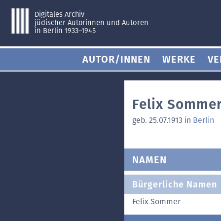
Digitales Archiv
jüdischer Autorinnen und Autoren
in Berlin 1933–1945
AUTOR/INNEN
WERKE
VE
Felix Somme
geb. 25.07.1913 in
Berlin
NAMEN
Bürgerliche Namen
Felix Sommer