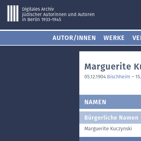
Digitales Archiv
jüdischer Autorinnen und Autoren
in Berlin 1933–1945
AUTOR/INNEN
WERKE
VE
Marguerite K
05.12.1904
Bischheim
–
15
NAMEN
Bürgerliche Namen
Marguerite Kuczynski