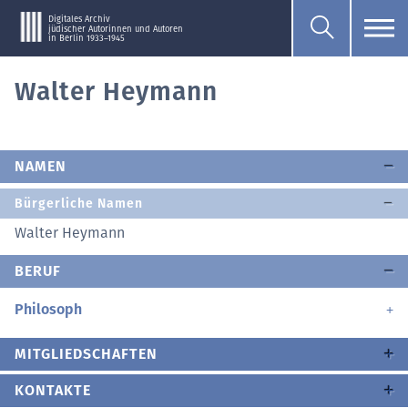
Digitales Archiv
jüdischer Autorinnen und Autoren
in Berlin 1933–1945
Walter Heymann
NAMEN
Bürgerliche Namen
Walter Heymann
BERUF
Philosoph
MITGLIEDSCHAFTEN
KONTAKTE