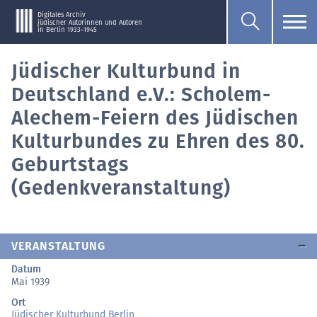
Digitales Archiv
jüdischer Autorinnen und Autoren
in Berlin 1933–1945
Jüdischer Kulturbund in
Deutschland e.V.: Scholem-
Alechem-Feiern des Jüdischen
Kulturbundes zu Ehren des 80.
Geburtstags
(Gedenkveranstaltung)
VERANSTALTUNG
Datum
Mai 1939
Ort
Jüdischer Kulturbund Berlin