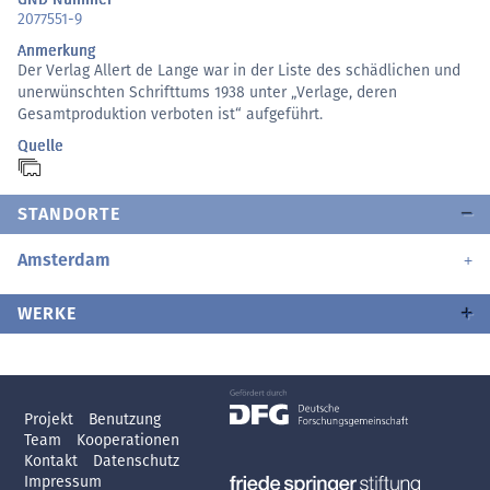
2077551-9
Anmerkung
Der Verlag Allert de Lange war in der Liste des schädlichen und
unerwünschten Schrifttums 1938 unter „Verlage, deren
Gesamtproduktion verboten ist“ aufgeführt.
Quelle
STANDORTE
Amsterdam
WERKE
Projekt
Benutzung
Team
Kooperationen
Kontakt
Datenschutz
Impressum