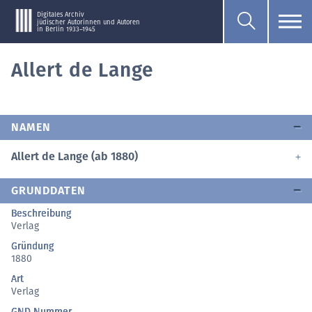
Digitales Archiv
jüdischer Autorinnen und Autoren
in Berlin 1933–1945
Allert de Lange
NAMEN
Allert de Lange (ab 1880)
GRUNDDATEN
Beschreibung
Verlag
Gründung
1880
Art
Verlag
GND Nummer