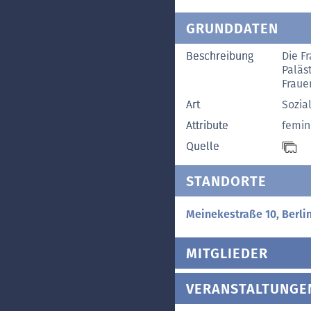
GRUNDDATEN
Beschreibung
Die F
Paläs
Fraue
Art
Sozia
Attribute
femin
Quelle
STANDORTE
Meinekestraße 10, Berli
MITGLIEDER
VERANSTALTUNGE