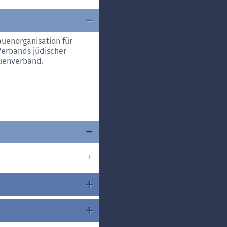
auenorganisation für
 Verbands jüdischer
auenverband.