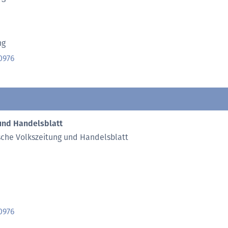
ng
0976
und Handelsblatt
sche Volkszeitung und Handelsblatt
0976