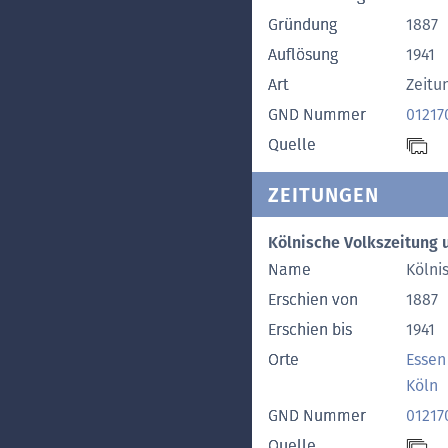
Gründung
1887
Auflösung
1941
Art
Zeitu
GND Nummer
01217
Quelle
ZEITUNGEN
Kölnische Volkszeitung 
Name
Kölni
Erschien von
1887
Erschien bis
1941
Orte
Essen
Köln
GND Nummer
01217
Quelle