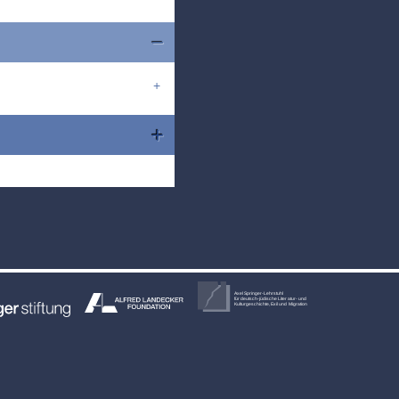
Axel Springer-Lehrstuhl
für deutsch-jüdische Literatur- und
Kulturgeschichte, Exil und Migration