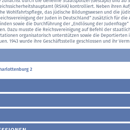
 zunächst durch die Geheime Staatspolizei (Gestapo) und ab 
eichssicherheitshauptamt (RSHA) kontrolliert. Neben ihren Au
che Wohlfahrtspflege, das jüdische Bildungswesen und die jüd
Reichsvereinigung der Juden in Deutschland“ zusätzlich für die
nden sowie die Durchführung der „Endlösung der Judenfrage“ 
en. Dazu musste die Reichsvereinigung auf Befehl der staatlic
tationen organisatorisch unterstützen sowie die Deportierten
uen. 1943 wurde ihre Geschäftsstelle geschlossen und ihr Ve
harlottenburg 2
ESSIONEN