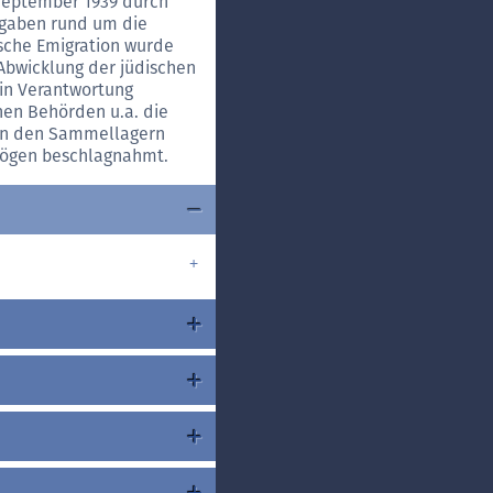
September 1939 durch
fgaben rund um die
ische Emigration wurde
 Abwicklung der jüdischen
in Verantwortung
hen Behörden u.a. die
 in den Sammellagern
rmögen beschlagnahmt.