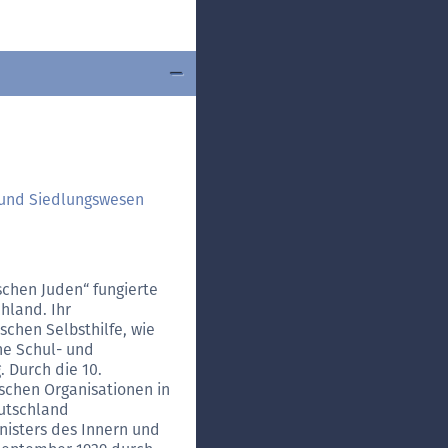
 und Siedlungswesen
chen Juden“ fungierte
hland. Ihr
schen Selbsthilfe, wie
che Schul- und
 Durch die 10.
schen Organisationen in
eutschland
nisters des Innern und