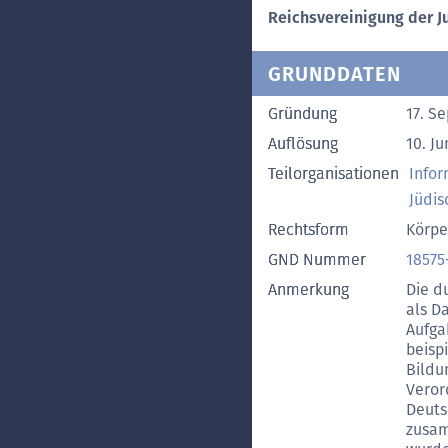
Reichsvereinigung der Ju
GRUNDDATEN
Gründung
17. S
Auflösung
10. Ju
Teilorganisationen
Infor
Jüdi
Rechtsform
Körpe
GND Nummer
18575
Anmerkung
Die d
als D
Aufga
beisp
Bildu
Veror
Deuts
zusam