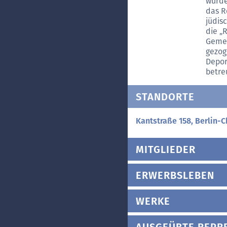
wurde
das R
jüdis
die „
Gemei
gezog
Depor
betre
STANDORTE
Kantstraße 158, Berlin-C
MITGLIEDER
ERWERBSLEBEN
WERKE
AUSGEÜBTE REPR