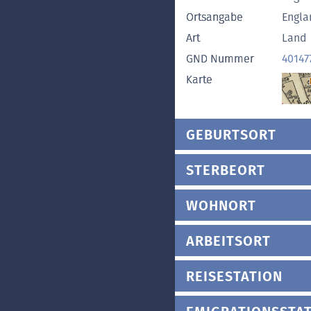
Ortsangabe
Engla
Art
Land
GND Nummer
40147
Karte
GEBURTSORT
STERBEORT
WOHNORT
ARBEITSORT
REISESTATION