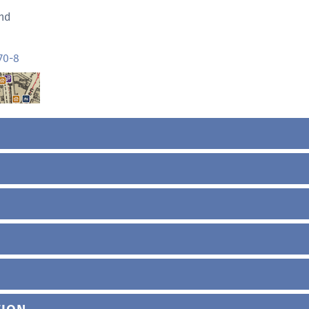
nd
70-8