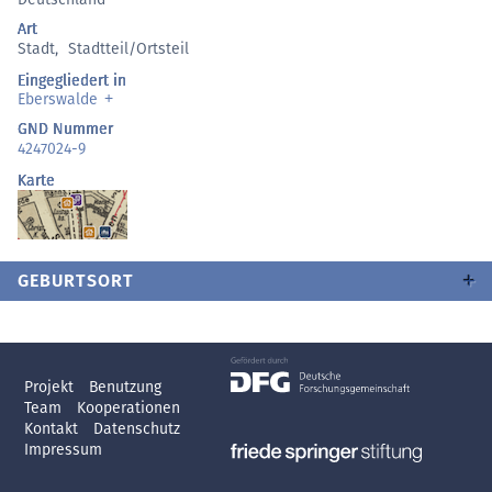
Art
Stadt
,
Stadtteil/Ortsteil
Eingegliedert in
Eberswalde
GND Nummer
4247024-9
Karte
GEBURTSORT
Projekt
Benutzung
Team
Kooperationen
Kontakt
Datenschutz
Impressum