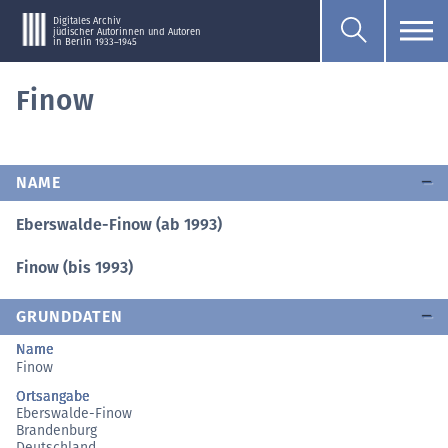
Digitales Archiv
jüdischer Autorinnen und Autoren
in Berlin 1933–1945
Finow
NAME
Eberswalde-Finow (ab 1993)
Finow (bis 1993)
GRUNDDATEN
Name
Finow
Ortsangabe
Eberswalde-Finow
Brandenburg
Deutschland