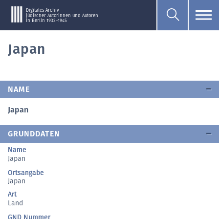
Digitales Archiv
jüdischer Autorinnen und Autoren
in Berlin 1933–1945
Japan
NAME
Japan
GRUNDDATEN
Name
Japan
Ortsangabe
Japan
Art
Land
GND Nummer