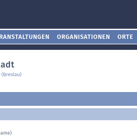
RANSTALTUNGEN
ORGANISATIONEN
ORTE
tadt
 (Breslau)
name)