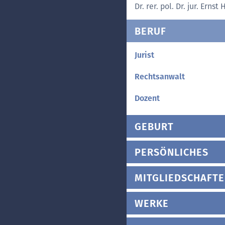
Dr. rer. pol. Dr. jur. Erns
BERUF
Jurist
Rechtsanwalt
Dozent
GEBURT
PERSÖNLICHES
MITGLIEDSCHAFT
WERKE