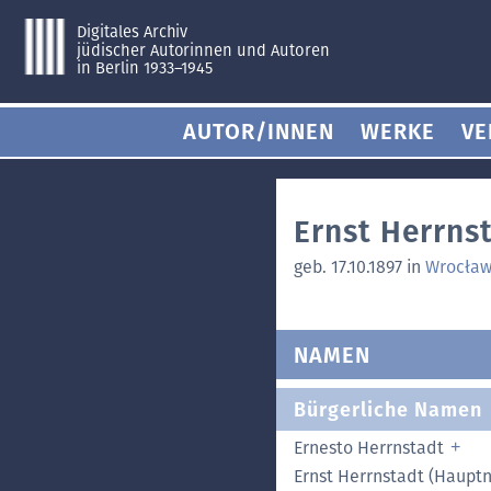
Digitales Archiv
jüdischer Autorinnen und Autoren
in Berlin 1933–1945
AUTOR/INNEN
WERKE
VE
Ernst Herrns
geb. 17.10.1897 in
Wrocław
NAMEN
Bürgerliche Namen
Ernesto Herrnstadt
Ernst Herrnstadt (Haupt