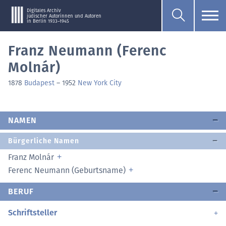
Digitales Archiv
jüdischer Autorinnen und Autoren
in Berlin 1933–1945
Franz Neumann (Ferenc
Molnár)
1878
Budapest
–
1952
New York City
NAMEN
Bürgerliche Namen
Franz Molnár
Ferenc Neumann (Geburtsname)
BERUF
Schriftsteller