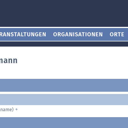
RANSTALTUNGEN
ORGANISATIONEN
ORTE
tmann
ptname)