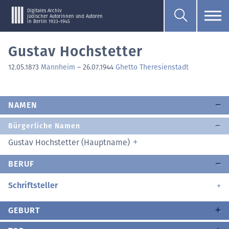
Digitales Archiv
jüdischer Autorinnen und Autoren
in Berlin 1933–1945
Gustav Hochstetter
12.05.1873
Mannheim
–
26.07.1944
Ghetto Theresienstadt
NAMEN
Bürgerliche Namen
Gustav Hochstetter (Hauptname)
BERUF
Schriftsteller
GEBURT