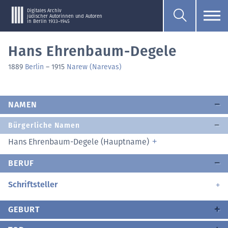
Digitales Archiv
jüdischer Autorinnen und Autoren
in Berlin 1933–1945
Hans Ehrenbaum-Degele
1889
Berlin
–
1915
Narew (Narevas)
NAMEN
Bürgerliche Namen
Hans Ehrenbaum-Degele (Hauptname)
BERUF
Schriftsteller
GEBURT