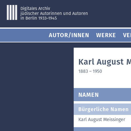
Digitales Archiv
jüdischer Autorinnen und Autoren
in Berlin 1933–1945
AUTOR/INNEN
WERKE
VE
Karl August 
1883
–
1950
NAMEN
Bürgerliche Namen
Karl August Meissinger