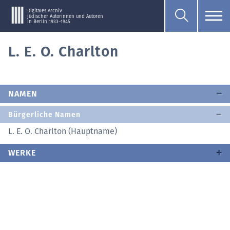
Digitales Archiv
jüdischer Autorinnen und Autoren
in Berlin 1933–1945
L. E. O. Charlton
NAMEN
Bürgerliche Namen
L. E. O. Charlton (Hauptname)
WERKE