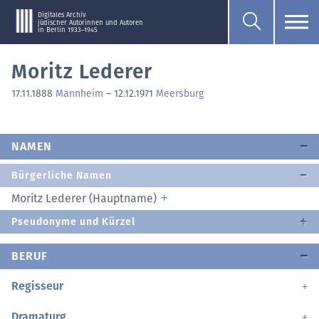
Digitales Archiv
jüdischer Autorinnen und Autoren
in Berlin 1933–1945
Moritz Lederer
17.11.1888
Mannheim
–
12.12.1971
Meersburg
NAMEN
Bürgerliche Namen
Moritz Lederer (Hauptname)
Pseudonyme und Kürzel
BERUF
Regisseur
Dramaturg