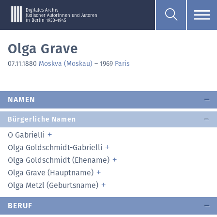
Digitales Archiv
jüdischer Autorinnen und Autoren
in Berlin 1933–1945
Olga Grave
07.11.1880
Moskva (Moskau)
–
1969
Paris
NAMEN
Bürgerliche Namen
O Gabrielli
Olga Goldschmidt-Gabrielli
Olga Goldschmidt (Ehename)
Olga Grave (Hauptname)
Olga Metzl (Geburtsname)
BERUF