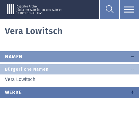
Digitales Archiv
jüdischer Autorinnen und Autoren
in Berlin 1933–1945
Vera Lowitsch
NAMEN
Bürgerliche Namen
Vera Lowitsch
WERKE