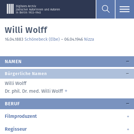
Digitales Archiv
jüdischer Autorinnen und Autoren
in Berlin 1933–1945
Willi Wolff
16.04.1883
Schönebeck (Elbe)
–
06.04.1946
Nizza
NAMEN
Bürgerliche Namen
Willi Wolff
Dr. phil. Dr. med. Willi Wolff
BERUF
Filmproduzent
Regisseur