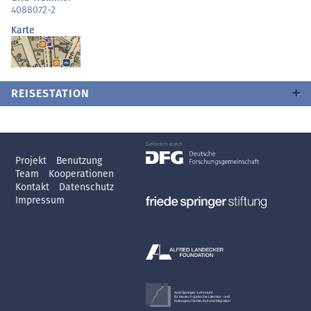
4088072-2
Karte
REISESTATION
Projekt
Benutzung
Team
Kooperationen
Kontakt
Datenschutz
Impressum
Axel Springer-Lehrstuhl
für deutsch-jüdische Literatur- und
Kulturgeschichte, Exil und Migration