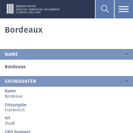
Digitales Archiv
jüdischer Autorinnen und Autoren
in Berlin 1933–1945
Bordeaux
NAME
Bordeaux
GRUNDDATEN
Name
Bordeaux
Ortsangabe
Frankreich
Art
Stadt
GND Nummer