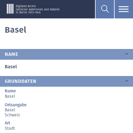
Digitales Archiv
jüdischer Autorinnen und Autoren
in Berlin 1933–1945
Basel
NAME
Basel
GRUNDDATEN
Name
Basel
Ortsangabe
Basel
Schweiz
Art
Stadt