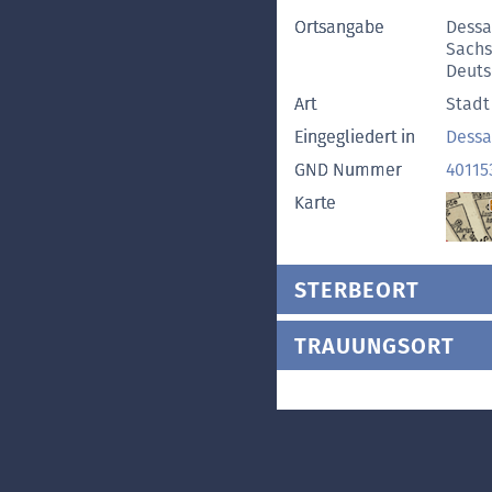
Ortsangabe
Dess
Sachs
Deuts
Art
Stadt
Eingegliedert in
Dessa
GND Nummer
40115
Karte
STERBEORT
TRAUUNGSORT