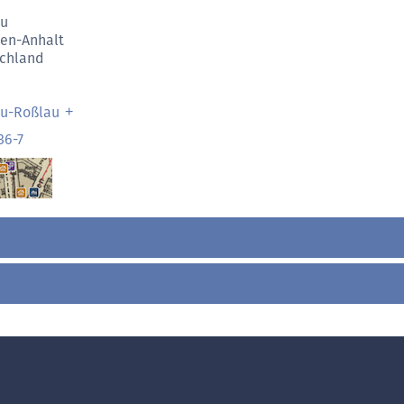
au
en-Anhalt
chland
u-Roßlau
36-7