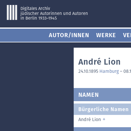
Digitales Archiv
jüdischer Autorinnen und Autoren
in Berlin 1933–1945
AUTOR/INNEN
WERKE
VE
André Lion
24.10.1895
Hamburg
–
08.
NAMEN
Bürgerliche Namen
André Lion