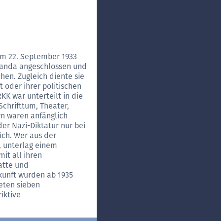
om 22. September 1933
ganda angeschlossen und
hen. Zugleich diente sie
 oder ihrer politischen
K war unterteilt in die
chrifttum, Theater,
n waren anfänglich
er Nazi-Diktatur nur bei
ich. Wer aus der
 unterlag einem
it all ihren
atte und
kunft wurden ab 1935
eten sieben
iktive