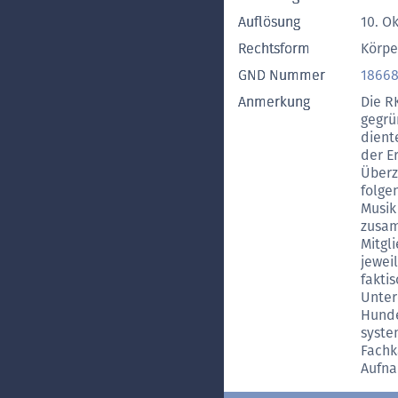
Auflösung
10. O
Rechtsform
Körpe
GND Nummer
18668
Anmerkung
Die R
gegrü
dient
der E
Überz
folge
Musik
zusam
Mitgl
jewei
fakti
Unter
Hunde
syste
Fachk
Aufna