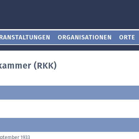
RANSTALTUNGEN
ORGANISATIONEN
ORTE
rkammer (RKK)
eptember 1933