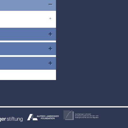
Axel Springer-Lehrstuhl
für deutsch-jüdische Literatur- und
Kulturgeschichte, Exil und Migration