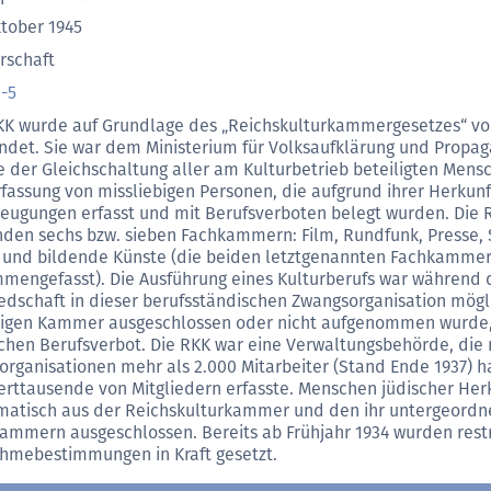
ktober 1945
rschaft
-5
KK wurde auf Grundlage des „Reichskulturkammergesetzes“ v
ndet. Sie war dem Ministerium für Volksaufklärung und Propa
e der Gleichschaltung aller am Kulturbetrieb beteiligten Mensc
rfassung von missliebigen Personen, die aufgrund ihrer Herkunft
eugungen erfasst und mit Berufsverboten belegt wurden. Die RK
nden sechs bzw. sieben Fachkammern: Film, Rundfunk, Presse, S
 und bildende Künste (die beiden letztgenannten Fachkammer
mengefasst). Die Ausführung eines Kulturberufs war während d
iedschaft in dieser berufsständischen Zwangsorganisation mögl
ligen Kammer ausgeschlossen oder nicht aufgenommen wurde,
schen Berufsverbot. Die RKK war eine Verwaltungsbehörde, die m
organisationen mehr als 2.000 Mitarbeiter (Stand Ende 1937) h
rttausende von Mitgliedern erfasste. Menschen jüdischer Her
matisch aus der Reichskulturkammer und den ihr untergeordn
ammern ausgeschlossen. Bereits ab Frühjahr 1934 wurden restr
hmebestimmungen in Kraft gesetzt.