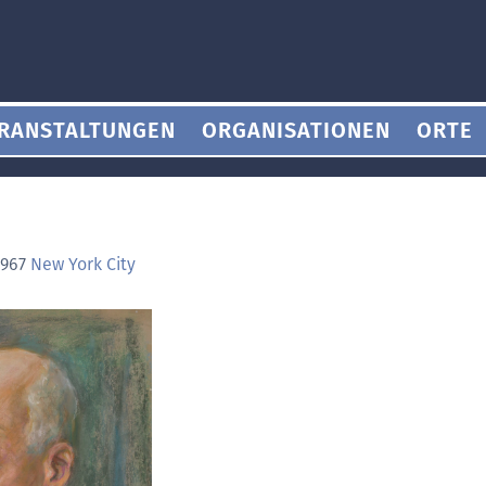
RANSTALTUNGEN
ORGANISATIONEN
ORTE
h
1967
New York City