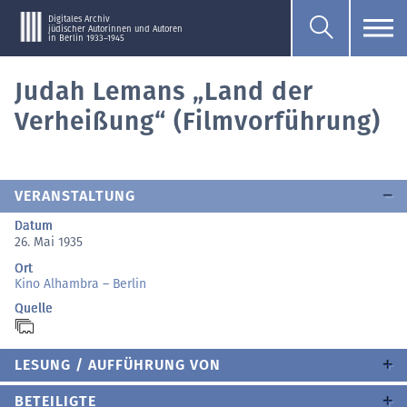
Digitales Archiv
jüdischer Autorinnen und Autoren
in Berlin 1933–1945
Judah Lemans „Land der
Verheißung“ (Filmvorführung)
VERANSTALTUNG
Datum
26. Mai 1935
Ort
Kino Alhambra – Berlin
Quelle
LESUNG / AUFFÜHRUNG VON
BETEILIGTE