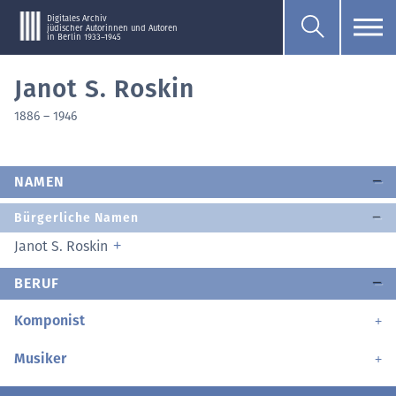
Digitales Archiv
jüdischer Autorinnen und Autoren
in Berlin 1933–1945
Janot S. Roskin
1886
–
1946
NAMEN
Bürgerliche Namen
Janot S. Roskin
BERUF
Komponist
Musiker