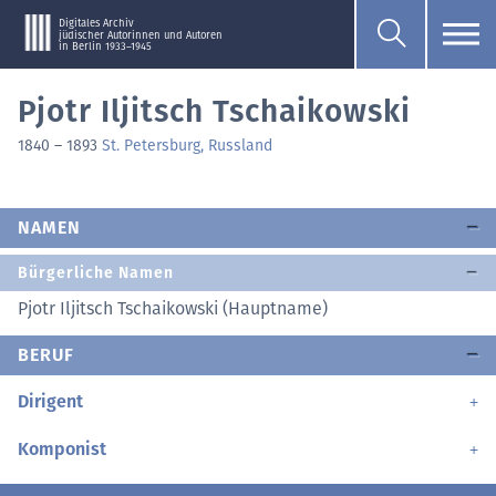
Digitales Archiv
jüdischer Autorinnen und Autoren
in Berlin 1933–1945
Pjotr Iljitsch Tschaikowski
1840
–
1893
St. Petersburg, Russland
NAMEN
Bürgerliche Namen
Pjotr Iljitsch Tschaikowski (Hauptname)
BERUF
Dirigent
Komponist