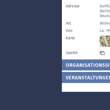
Adresse
Kurfü
Berli
Deuts
Art
Wohn
Von
ca. 1
Karte
Quelle
ORGANISATIONSSI
VERANSTALTUNGE