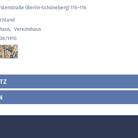
rstenstraße (Berlin-Schöneberg) 115–116
n
chland
haus
,
Vereinshaus
908/1910
TZ
N