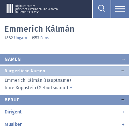
Digitales Archiv
jüdischer Autorinnen und Autoren
in Berlin 1933–1945
Emmerich Kálmán
1882
Ungarn
–
1953
Paris
NAMEN
Bürgerliche Namen
Emmerich Kálmán (Hauptname)
Imre Koppstein (Geburtsname)
BERUF
Dirigent
Musiker