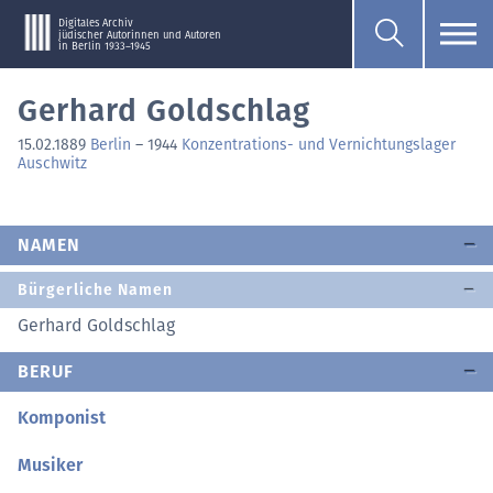
Digitales Archiv
jüdischer Autorinnen und Autoren
in Berlin 1933–1945
Gerhard Goldschlag
15.02.1889
Berlin
–
1944
Konzentrations- und Vernichtungslager
Auschwitz
NAMEN
Bürgerliche Namen
Gerhard Goldschlag
BERUF
Komponist
Musiker