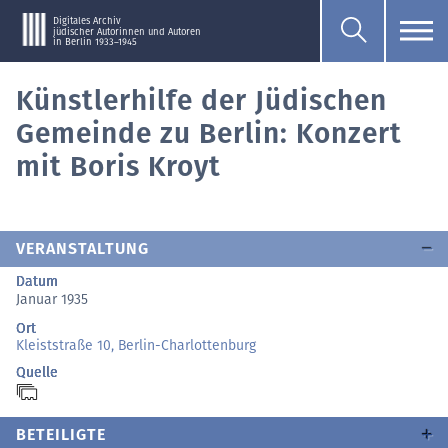
Digitales Archiv
jüdischer Autorinnen und Autoren
in Berlin 1933–1945
Künstlerhilfe der Jüdischen
Gemeinde zu Berlin: Konzert
mit Boris Kroyt
VERANSTALTUNG
Datum
Januar 1935
Ort
Kleiststraße 10, Berlin-Charlottenburg
Quelle
BETEILIGTE