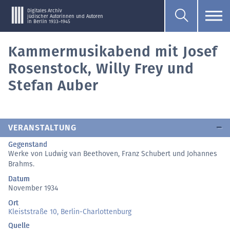
Digitales Archiv
jüdischer Autorinnen und Autoren
in Berlin 1933–1945
Kammermusikabend mit Josef
Rosenstock, Willy Frey und
Stefan Auber
VERANSTALTUNG
Gegenstand
Werke von Ludwig van Beethoven, Franz Schubert und Johannes
Brahms.
Datum
November 1934
Ort
Kleiststraße 10, Berlin-Charlottenburg
Quelle