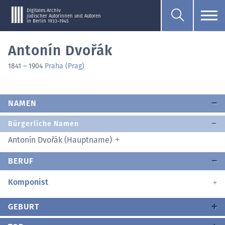
Digitales Archiv
jüdischer Autorinnen und Autoren
in Berlin 1933–1945
Antonín Dvořák
1841
–
1904
Praha (Prag)
NAMEN
Bürgerliche Namen
Antonín Dvořák (Hauptname)
BERUF
Komponist
GEBURT