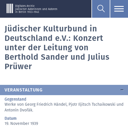
Digitales Archiv
jüdischer Autorinnen und Autoren
in Berlin 1933–1945
Jüdischer Kulturbund in
Deutschland e.V.: Konzert
unter der Leitung von
Berthold Sander und Julius
Prüwer
VERANSTALTUNG
Gegenstand
Werke von Georg Friedrich Händel, Pjotr Iljitsch Tschaikowski und
Antonín Dvořák.
Datum
19. November 1939