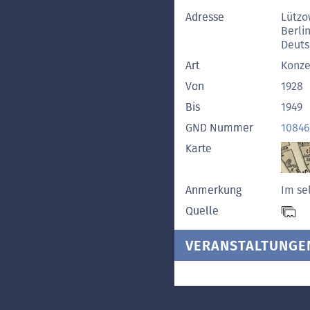
Adresse
Lützo
Berli
Deuts
Art
Konze
Von
1928
Bis
1949
GND Nummer
10846
Karte
Anmerkung
Im se
Quelle
VERANSTALTUNGE