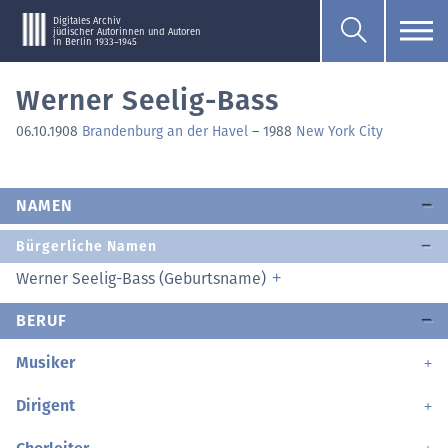
Digitales Archiv
jüdischer Autorinnen und Autoren
in Berlin 1933–1945
Werner Seelig-Bass
06.10.1908
Brandenburg an der Havel
–
1988
New York City
NAMEN
Bürgerliche Namen
Werner Seelig-Bass (Geburtsname)
BERUF
Musiker
Dirigent