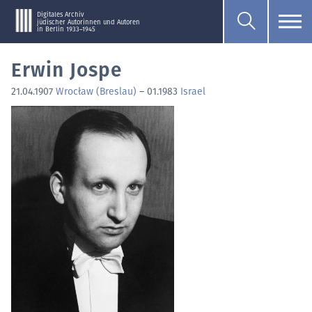
Digitales Archiv
jüdischer Autorinnen und Autoren
in Berlin 1933–1945
Erwin Jospe
21.04.1907
Wrocław (Breslau)
–
01.1983
Israel