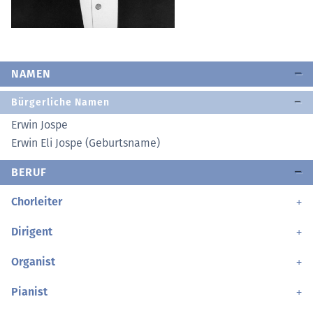
NAMEN
Bürgerliche Namen
Erwin Jospe
Erwin Eli Jospe (Geburtsname)
BERUF
Chorleiter
Dirigent
Organist
Pianist