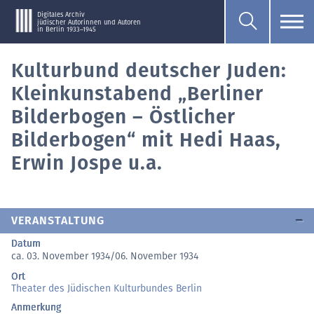
Digitales Archiv
jüdischer Autorinnen und Autoren
in Berlin 1933–1945
Kulturbund deutscher Juden:
Kleinkunstabend „Berliner
Bilderbogen – Östlicher
Bilderbogen“ mit Hedi Haas,
Erwin Jospe u.a.
VERANSTALTUNG
Datum
ca. 03. November 1934/06. November 1934
Ort
Theater des Jüdischen Kulturbundes Berlin
Anmerkung