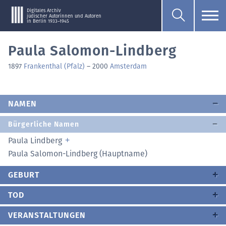
Digitales Archiv
jüdischer Autorinnen und Autoren
in Berlin 1933–1945
Paula Salomon-Lindberg
1897
Frankenthal (Pfalz)
–
2000
Amsterdam
NAMEN
Bürgerliche Namen
Paula Lindberg
Paula Salomon-Lindberg (Hauptname)
GEBURT
TOD
VERANSTALTUNGEN