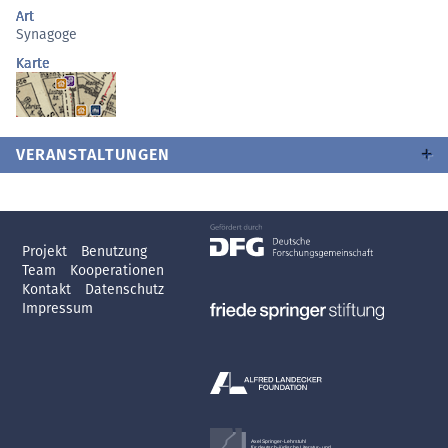
Art
Synagoge
Karte
VERANSTALTUNGEN
Projekt
Benutzung
Team
Kooperationen
Kontakt
Datenschutz
Impressum
Axel Springer-Lehrstuhl
für deutsch-jüdische Literatur- und