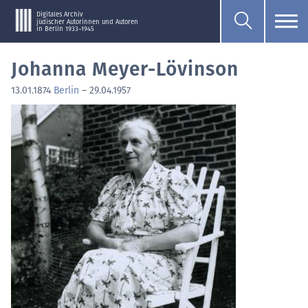
Digitales Archiv
jüdischer Autorinnen und Autoren
in Berlin 1933–1945
Johanna Meyer-Lövinson
13.01.1874
Berlin
–
29.04.1957