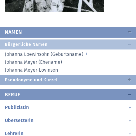
NAMEN
Bürgerliche Namen
Johanna Loewinsohn (Geburtsname)
Johanna Meyer (Ehename)
Johanna Meyer-Lövinson
Pseudonyme und Kürzel
BERUF
Publizistin
Übersetzerin
Lehrerin