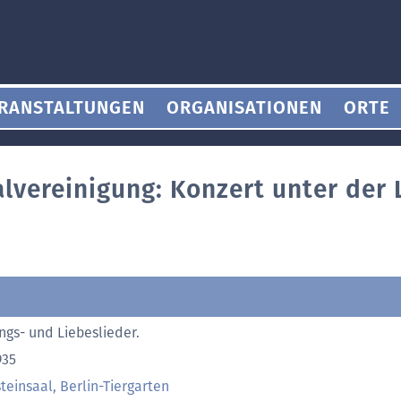
RANSTALTUNGEN
ORGANISATIONEN
ORTE
lvereinigung: Konzert unter der 
h
ings- und Liebeslieder.
935
teinsaal, Berlin-Tiergarten