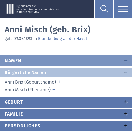
Digitales Archiv
jüdischer Autorinnen und Autoren
in Berlin 1933–1945
Anni Misch (geb. Brix)
geb. 09.06.1893 in
Brandenburg an der Havel
NAMEN
Bürgerliche Namen
Anni Brix (Geburtsname)
Anni Misch (Ehename)
GEBURT
FAMILIE
PERSÖNLICHES