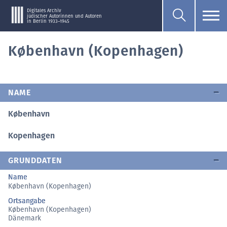
Digitales Archiv
jüdischer Autorinnen und Autoren
in Berlin 1933–1945
København (Kopenhagen)
NAME
København
Kopenhagen
GRUNDDATEN
Name
København (Kopenhagen)
Ortsangabe
København (Kopenhagen)
Dänemark